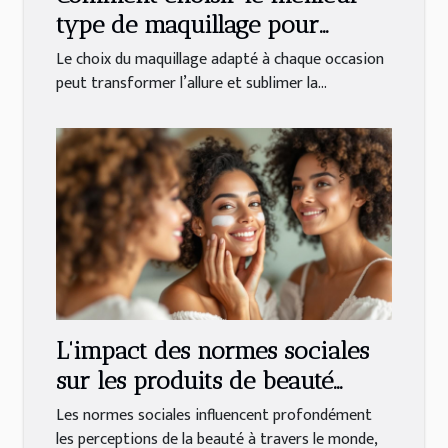
type de maquillage pour
chaque occasion ?
Le choix du maquillage adapté à chaque occasion
peut transformer l’allure et sublimer la...
L'impact des normes sociales
sur les produits de beauté
blanchissants
Les normes sociales influencent profondément
les perceptions de la beauté à travers le monde,