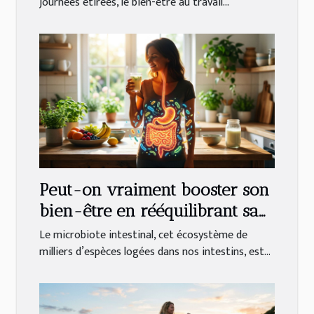
journées étirées, le bien-être au travail...
Peut-on vraiment booster son
bien-être en rééquilibrant sa
flore intestinale ?
Le microbiote intestinal, cet écosystème de
milliers d’espèces logées dans nos intestins, est...