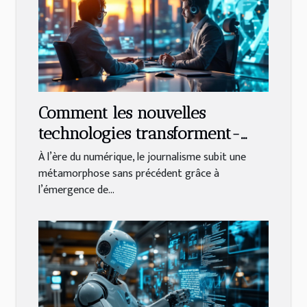
Comment les nouvelles
technologies transforment-
elles le journalisme ?
À l’ère du numérique, le journalisme subit une
métamorphose sans précédent grâce à
l’émergence de...