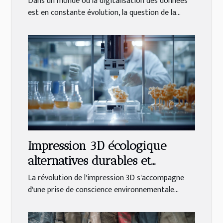
Dans un monde où la digitalisation des données
protection de la vie privée
est en constante évolution, la question de la...
Impression 3D écologique
alternatives durables et
matériaux innovants
La révolution de l'impression 3D s'accompagne
d'une prise de conscience environnementale...