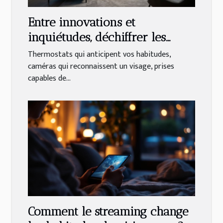
Entre innovations et
inquiétudes, déchiffrer les
tendances actuelles de la
Thermostats qui anticipent vos habitudes,
maison connectée
caméras qui reconnaissent un visage, prises
capables de...
Comment le streaming change