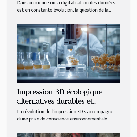
Comprendre son rôle dans la
Dans un monde où la digitalisation des données
protection de la vie privée
est en constante évolution, la question de la...
Impression 3D écologique
alternatives durables et
matériaux innovants
La révolution de l'impression 3D s'accompagne
d'une prise de conscience environnementale...