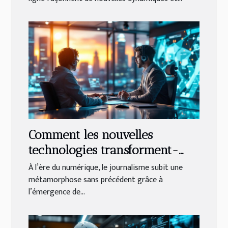
Comment les nouvelles
technologies transforment-
elles le journalisme ?
À l’ère du numérique, le journalisme subit une
métamorphose sans précédent grâce à
l’émergence de...