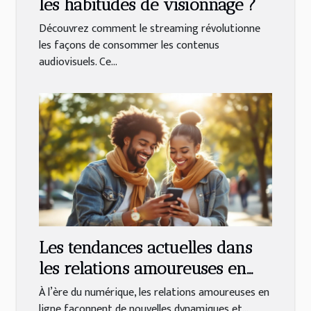
les habitudes de visionnage ?
Découvrez comment le streaming révolutionne
les façons de consommer les contenus
audiovisuels. Ce...
Les tendances actuelles dans
les relations amoureuses en
ligne
À l’ère du numérique, les relations amoureuses en
ligne façonnent de nouvelles dynamiques et...