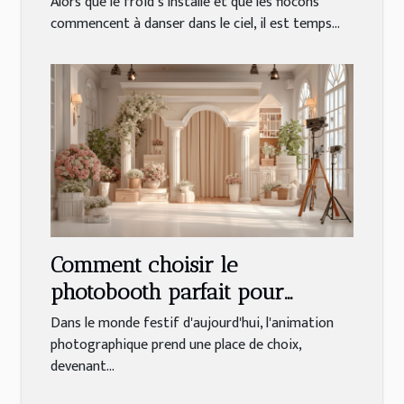
Alors que le froid s'installe et que les flocons
commencent à danser dans le ciel, il est temps...
Comment choisir le
photobooth parfait pour
chaque type d'événement
Dans le monde festif d'aujourd'hui, l'animation
photographique prend une place de choix,
devenant...