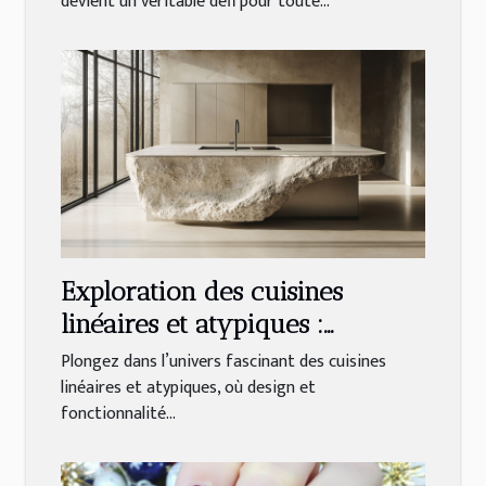
devient un véritable défi pour toute...
Exploration des cuisines
linéaires et atypiques :
Tendances et matériaux
Plongez dans l’univers fascinant des cuisines
linéaires et atypiques, où design et
fonctionnalité...