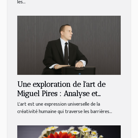
les...
Une exploration de l'art de
Miguel Pires : Analyse et
interprétation
L'art est une expression universelle de la
créativité humaine qui traverse les barrières...