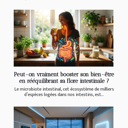
Peut-on vraiment booster son bien-être
en rééquilibrant sa flore intestinale ?
Le microbiote intestinal, cet écosystème de milliers
d’espèces logées dans nos intestins, est...