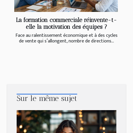
La formation commerciale réinvente-t-
elle la motivation des équipes ?
Face au ralentissement économique et à des cycles
de vente qui s’allongent, nombre de directions...
Sur le même sujet