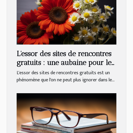
L'essor des sites de rencontres
gratuits : une aubaine pour les
célibataires
L'essor des sites de rencontres gratuits est un
phénomène que l'on ne peut plus ignorer dans le...