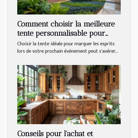
Comment choisir la meilleure
tente personnalisable pour
votre événement
Choisir la tente idéale pour marquer les esprits
lors de votre prochain événement peut s'avérer...
Conseils pour l'achat et