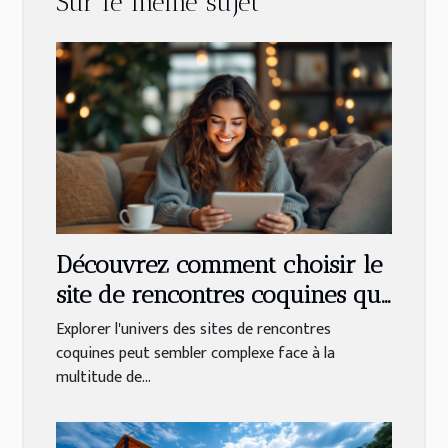
Sur le même sujet
Découvrez comment choisir le
site de rencontres coquines qui
vous correspond
Explorer l'univers des sites de rencontres
coquines peut sembler complexe face à la
multitude de...