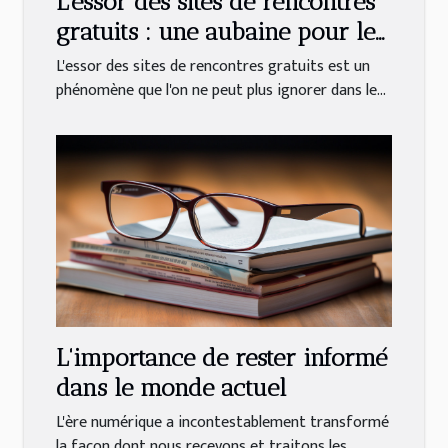
L'essor des sites de rencontres
gratuits : une aubaine pour les
célibataires
L'essor des sites de rencontres gratuits est un
phénomène que l'on ne peut plus ignorer dans le...
L'importance de rester informé
dans le monde actuel
L'ère numérique a incontestablement transformé
la façon dont nous recevons et traitons les...