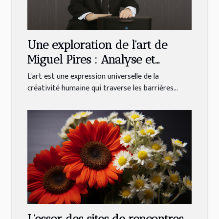
Une exploration de l'art de
Miguel Pires : Analyse et
interprétation
L'art est une expression universelle de la
créativité humaine qui traverse les barrières...
L'essor des sites de rencontres